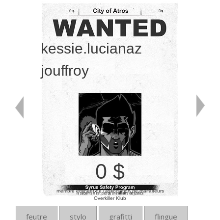
0
0
kessie.lucianaz
jouffroy
0 $
membre éminent de l’association de malfaiteurs
Overkiller Klub
feutre
stylo
grafitti
flingue