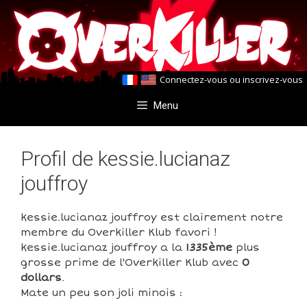
Aller
Aller
au
au
contenu
contenu
Connectez-vous
ou
inscrivez-vous
Menu
Profil de kessie.lucianaz
jouffroy
kessie.lucianaz jouffroy est clairement notre
membre du Overkiller Klub favori !
kessie.lucianaz jouffroy a la
1335ème
plus
grosse prime de l'Overkiller Klub avec
0
dollars
.
Mate un peu son joli minois :