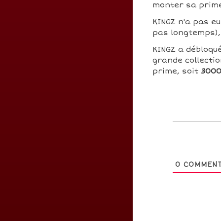
monter sa prim
KINGZ n'a pas eu 
pas longtemps), 
KINGZ a débloqu
grande collecti
prime, soit
3000
0
COMMENT