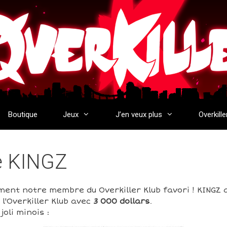
Boutique
Jeux
J’en veux plus
Overkille
de KINGZ
ment notre membre du Overkiller Klub favori ! KINGZ 
l'Overkiller Klub avec
3 000 dollars
.
oli minois :