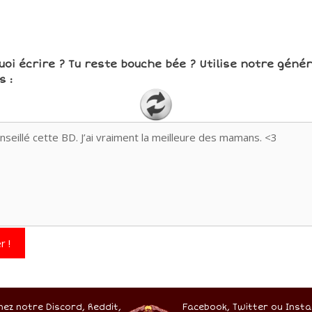
uoi écrire ? Tu reste bouche bée ? Utilise notre géné
 :
r !
nez notre Discord,
Reddit,
Facebook,
Twitter
ou Insta