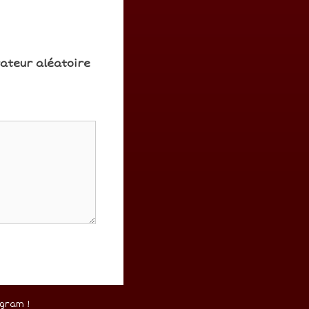
rateur aléatoire
gram !