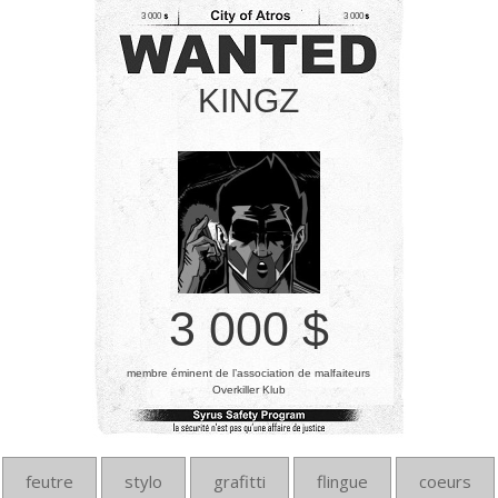
3 000
3 000
KINGZ
3 000 $
membre éminent de l’association de malfaiteurs
Overkiller Klub
feutre
stylo
grafitti
flingue
coeurs