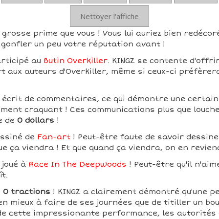
Nettoyer l'affiche
 grosse prime que vous ! Vous lui auriez bien redécoré
gonfler un peu votre réputation avant !
articipé au
Butin Overkiller
. KINGZ se contente d'offri
rt aux auteurs d'Overkiller, même si ceux-ci préfèrer
 écrit de commentaires, ce qui démontre une certaine 
ement craquant ! Ces communications plus que louche
e de
0 dollars
!
essiné de
Fan-art
! Peut-être faute de savoir dessiner
ue ça viendra ! Et que quand ça viendra, on en revien
 joué à
Race In The Deepwoods
! Peut-être qu'il n'aim
ît.
é
0 tractions
! KINGZ a clairement démontré qu'une p
en mieux à faire de ses journées que de titiller un bou
 de cette impressionante performance, les autorités 