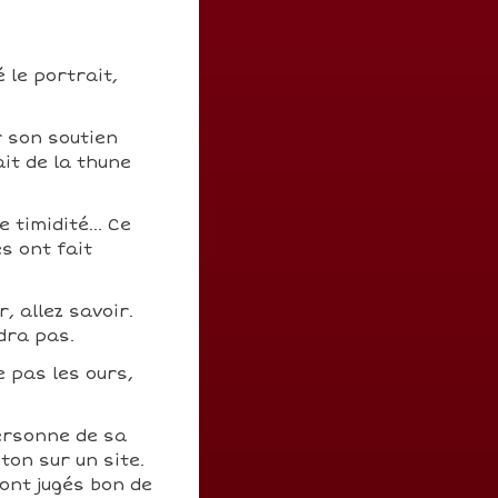
 le portrait,
r son soutien
ait de la thune
timidité... Ce
s ont fait
, allez savoir.
dra pas.
e pas les ours,
ersonne de sa
ton sur un site.
ont jugés bon de