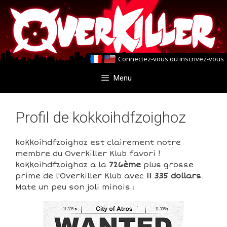
Aller
Aller
au
au
contenu
contenu
Connectez-vous
ou
inscrivez-vous
Menu
Profil de kokkoihdfzoighoz
kokkoihdfzoighoz est clairement notre
membre du Overkiller Klub favori !
kokkoihdfzoighoz a la
726ème
plus grosse
prime de l'Overkiller Klub avec
11 335 dollars
.
Mate un peu son joli minois :
11 335
11 335