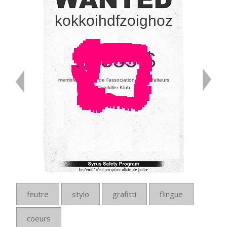
kokkoihdfzoighoz
11 335 $
membre éminent de l’association de malfaiteurs
Overkiller Klub
feutre
stylo
grafitti
flingue
coeurs