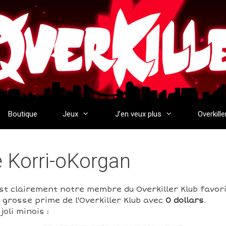
Boutique
Jeux
J’en veux plus
Overkille
e Korri-oKorgan
st clairement notre membre du Overkiller Klub favori
 grosse prime de l'Overkiller Klub avec
0 dollars
.
oli minois :