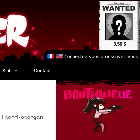
3,50 $
Connectez-vous
ou
inscrivez-vous
r-Klub
Contact
 ! Korri-oKorgan