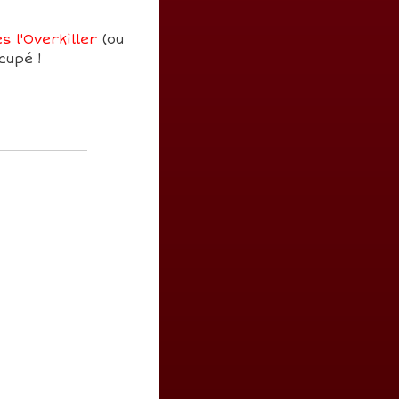
 l'Overkiller
(ou
cupé !