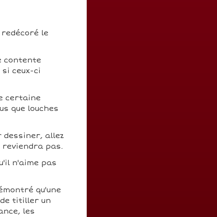
 redécoré le
e contente
 si ceux-ci
e certaine
us que louches
 dessiner, allez
n reviendra pas.
u'il n'aime pas
émontré qu'une
e titiller un
ance, les