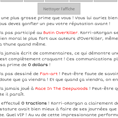
Nettoyer l'affiche
une plus grosse prime que vous ! Vous lui auriez bien
ous devez gonfler un peu votre réputation avant !
'a pas participé au
Butin Overkiller
. Korri-oKorgan s
tien moral le plus fort aux auteurs d'Overkiller, même
la thune quand même.
'a jamais écrit de commentaires, ce qui démontre un
ui est complètement craquant ! Ces communications pl
 sa prime de
0 dollars
!
'a pas dessiné de
Fan-art
! Peut-être faute de savoir
 doute que ça viendra ! Et que quand ça viendra, on e
'a jamais joué à
Race In The Deepwoods
! Peut-être q
te il paraît.
 effectué
0 tractions
! Korri-oKorgan a clairement d
tature avait bien mieux à faire de ses journées que d
te. Quel VIP ! Au vu de cette impressionante perform