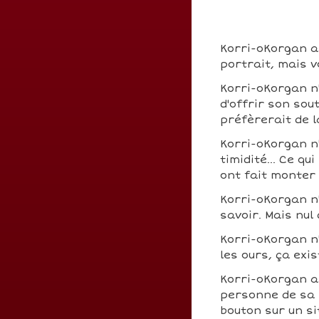
Korri-oKorgan a 
portrait, mais v
Korri-oKorgan n
d'offrir son sou
préfèrerait de 
Korri-oKorgan n
timidité... Ce q
ont fait monter
Korri-oKorgan n
savoir. Mais nul
Korri-oKorgan n
les ours, ça exis
Korri-oKorgan a
personne de sa s
bouton sur un si