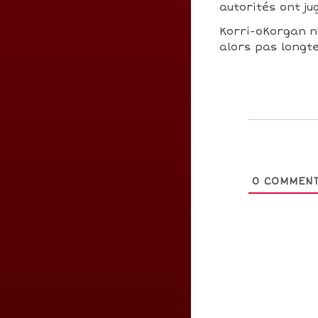
autorités ont j
Korri-oKorgan n'
alors pas longte
0
COMMENT