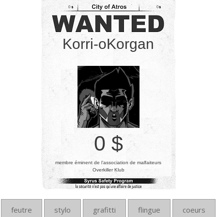
0
0
Korri-oKorgan
0 $
membre éminent de l’association de malfaiteurs
Overkiller Klub
feutre
stylo
grafitti
flingue
coeurs