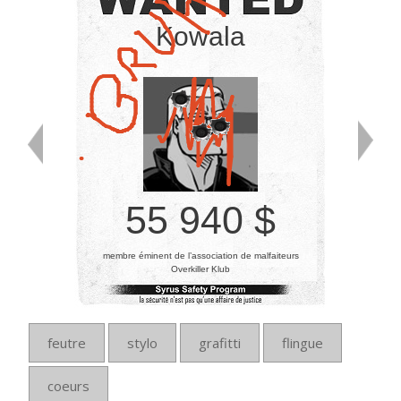
Kowala
55 940 $
membre éminent de l’association de malfaiteurs
Overkiller Klub
feutre
stylo
grafitti
flingue
coeurs