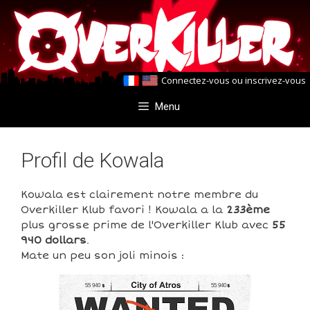
Aller
Aller
au
au
contenu
contenu
Connectez-vous
ou
inscrivez-vous
Menu
Profil de Kowala
Kowala est clairement notre membre du
Overkiller Klub favori ! Kowala a la
233ème
plus grosse prime de l'Overkiller Klub avec
55
940 dollars
.
Mate un peu son joli minois :
55 940
55 940