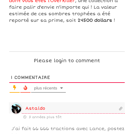
dont vous êtes l'Overkiller
, une collection a
faire palir d'envie n'importe qui ! La valeur
estimée de ces sombres trophées a été
reporté sur sa prime, soit
24500 dollars
!
Please login to comment
1
COMMENTAIRE
plus récents
Astaldo
3 années plus tôt
J’ai fait 66 666 tractions avec Lance, postez