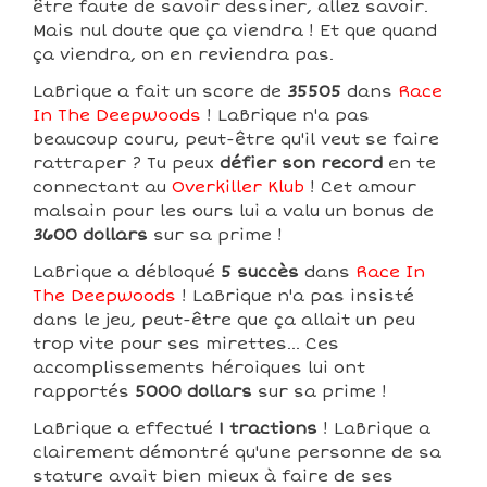
être faute de savoir dessiner, allez savoir.
Mais nul doute que ça viendra ! Et que quand
ça viendra, on en reviendra pas.
LaBrique a fait un score de
35505
dans
Race
In The Deepwoods
! LaBrique n'a pas
beaucoup couru, peut-être qu'il veut se faire
rattraper ? Tu peux
défier son record
en te
connectant au
Overkiller Klub
! Cet amour
malsain pour les ours lui a valu un bonus de
3600 dollars
sur sa prime !
LaBrique a débloqué
5 succès
dans
Race In
The Deepwoods
! LaBrique n'a pas insisté
dans le jeu, peut-être que ça allait un peu
trop vite pour ses mirettes... Ces
accomplissements héroiques lui ont
rapportés
5000 dollars
sur sa prime !
LaBrique a effectué
1 tractions
! LaBrique a
clairement démontré qu'une personne de sa
stature avait bien mieux à faire de ses