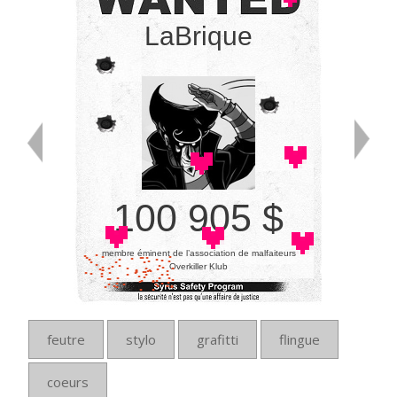
LaBrique
100 905 $
membre éminent de l’association de malfaiteurs
Overkiller Klub
feutre
stylo
grafitti
flingue
coeurs