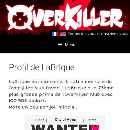
Aller
Aller
au
au
contenu
contenu
Connectez-vous
ou
inscrivez-vous
Menu
Profil de LaBrique
LaBrique est clairement notre membre du
Overkiller Klub favori ! LaBrique a la
73ème
plus grosse prime de l'Overkiller Klub avec
100 905 dollars
.
Mate un peu son joli minois :
100 905
100 905