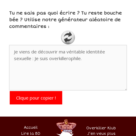
Tu ne sais pas quoi écrire ? Tu reste bouche
bée ? Utilise notre générateur aléatoire de
commentaires :
Clique pour copier !
Accueil
Overkiller Klub
Lire la BD
.
–
–
J’en veux plus
–
–