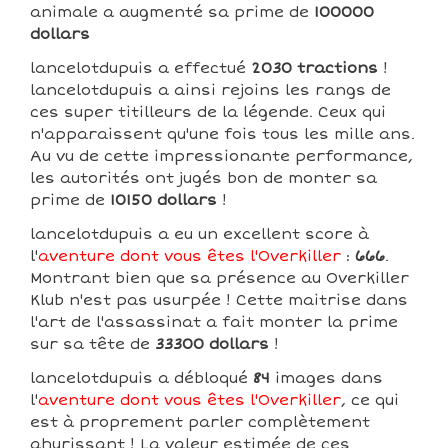
animale a augmenté sa prime de
100000
dollars
lancelotdupuis a effectué
2030 tractions
!
lancelotdupuis a ainsi rejoins les rangs de
ces super titilleurs de la légende. Ceux qui
n'apparaissent qu'une fois tous les mille ans.
Au vu de cette impressionante performance,
les autorités ont jugés bon de monter sa
prime de
10150 dollars
!
lancelotdupuis a eu un excellent score à
l'
aventure dont vous êtes l'Overkiller
:
666
.
Montrant bien que sa présence au Overkiller
Klub n'est pas usurpée ! Cette maitrise dans
l'art de l'assassinat a fait monter la prime
sur sa tête de
33300 dollars
!
lancelotdupuis a débloqué
84
images dans
l'
aventure dont vous êtes l'Overkiller
, ce qui
est à proprement parler complètement
ahurissant ! La valeur estimée de ces