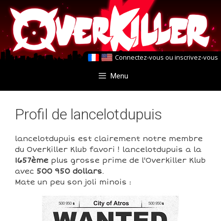
Aller
Aller
au
au
contenu
contenu
Connectez-vous
ou
inscrivez-vous
Menu
Profil de lancelotdupuis
lancelotdupuis est clairement notre membre
du Overkiller Klub favori ! lancelotdupuis a la
1657ème
plus grosse prime de l'Overkiller Klub
avec
500 950 dollars
.
Mate un peu son joli minois :
500 950
500 950