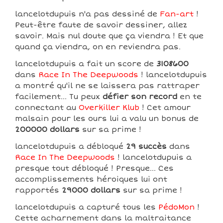
lancelotdupuis n'a pas dessiné de
Fan-art
!
Peut-être faute de savoir dessiner, allez
savoir. Mais nul doute que ça viendra ! Et que
quand ça viendra, on en reviendra pas.
lancelotdupuis a fait un score de
3108600
dans
Race In The Deepwoods
! lancelotdupuis
a montré qu'il ne se laissera pas rattraper
facilement... Tu peux
défier son record
en te
connectant au
Overkiller Klub
! Cet amour
malsain pour les ours lui a valu un bonus de
200000 dollars
sur sa prime !
lancelotdupuis a débloqué
29 succès
dans
Race In The Deepwoods
! lancelotdupuis a
presque tout débloqué ! Presque... Ces
accomplissements héroiques lui ont
rapportés
29000 dollars
sur sa prime !
lancelotdupuis a capturé tous les
PédoMon
!
Cette acharnement dans la maltraitance