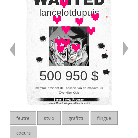
lancelotdupuis
500 950 $
membre éminent de l’association de malfaiteurs
Overkiller Klub
feutre
stylo
grafitti
flingue
coeurs