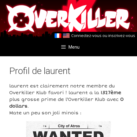
Aller
Aller
au
au
contenu
contenu
Connectez-vous
ou
inscrivez-vous
Menu
Profil de laurent
laurent est clairement notre membre du
Overkiller Klub favori ! laurent a la
1327ème
plus grosse prime de l'Overkiller Klub avec
0
dollars
.
Mate un peu son joli minois :
0
0