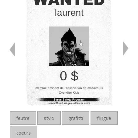
laurent
0 $
membre éminent de l’association de malfaiteurs
Overkiller Klub
feutre
stylo
grafitti
flingue
coeurs