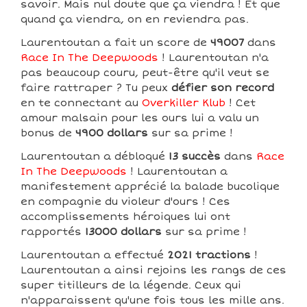
savoir. Mais nul doute que ça viendra ! Et que
quand ça viendra, on en reviendra pas.
Laurentoutan a fait un score de
49007
dans
Race In The Deepwoods
! Laurentoutan n'a
pas beaucoup couru, peut-être qu'il veut se
faire rattraper ? Tu peux
défier son record
en te connectant au
Overkiller Klub
! Cet
amour malsain pour les ours lui a valu un
bonus de
4900 dollars
sur sa prime !
Laurentoutan a débloqué
13 succès
dans
Race
In The Deepwoods
! Laurentoutan a
manifestement apprécié la balade bucolique
en compagnie du violeur d'ours ! Ces
accomplissements héroiques lui ont
rapportés
13000 dollars
sur sa prime !
Laurentoutan a effectué
2021 tractions
!
Laurentoutan a ainsi rejoins les rangs de ces
super titilleurs de la légende. Ceux qui
n'apparaissent qu'une fois tous les mille ans.