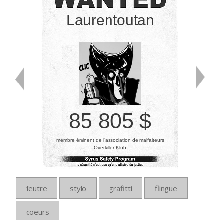
Laurentoutan
85 805 $
membre éminent de l’association de malfaiteurs
Overkiller Klub
feutre
stylo
grafitti
flingue
coeurs