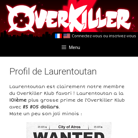
Aller
Aller
au
au
contenu
contenu
Connectez-vous
ou
inscrivez-vous
Menu
Profil de Laurentoutan
Laurentoutan est clairement notre membre
du Overkiller Klub favori ! Laurentoutan a la
101ème
plus grosse prime de l'Overkiller Klub
avec
85 805 dollars
.
Mate un peu son joli minois :
85 805
85 805