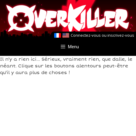
Aller
Aller
au
au
contenu
contenu
Connectez-vous
ou
inscrivez-vous
Menu
Il n'y a rien ici... Sérieux, vraiment rien, que dalle, le
néant. Clique sur les boutons alentours peut-être
qu'il y aura plus de choses !