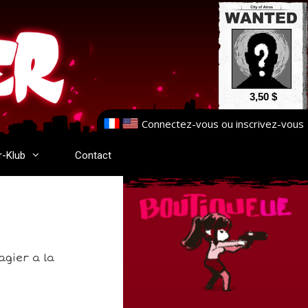
3,50 $
Connectez-vous
ou
inscrivez-vous
r-Klub
Contact
agier a la