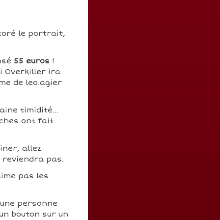
coré le portrait,
ensé
55 euros
!
i Overkiller ira
ime de leo.agier
ine timidité...
ches ont fait
ner, allez
n reviendra pas.
'aime pas les
u'une personne
 un bouton sur un