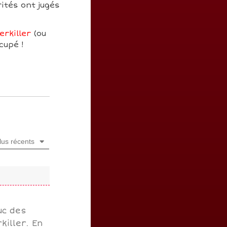
ités ont jugés
erkiller
(ou
cupé !
lus récents
ruc des
killer. En