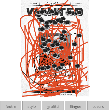
55 000
55 000
leo.agier
55 000 $
membre éminent de l’association de malfaiteurs
Overkiller Klub
feutre
stylo
grafitti
flingue
coeurs