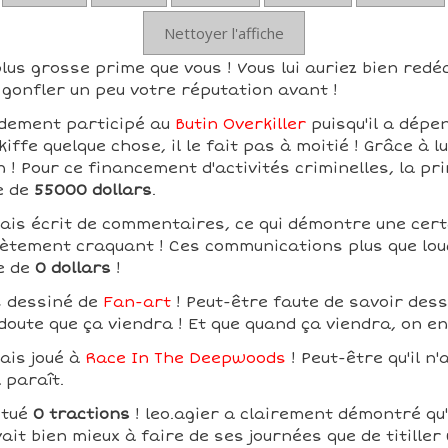
Nettoyer l'affiche
plus grosse prime que vous ! Vous lui auriez bien redé
gonfler un peu votre réputation avant !
ndement participé au
Butin Overkiller
puisqu'il a dép
iffe quelque chose, il le fait pas à moitié ! Grâce à lu
in ! Pour ce financement d'activités criminelles, la pr
e de
55000 dollars
.
mais écrit de commentaires, ce qui démontre une certa
lètement craquant ! Ces communications plus que lou
e de
0 dollars
!
s dessiné de
Fan-art
! Peut-être faute de savoir dessi
 doute que ça viendra ! Et que quand ça viendra, on e
mais joué à
Race In The Deepwoods
! Peut-être qu'il n
l paraît.
ctué
0 tractions
! leo.agier a clairement démontré q
ait bien mieux à faire de ses journées que de titiller