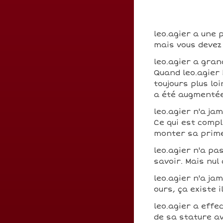
leo.agier a une 
mais vous devez 
leo.agier a gra
Quand leo.agier k
toujours plus lo
a été augmenté
leo.agier n'a ja
Ce qui est comp
monter sa prim
leo.agier n'a pa
savoir. Mais nul
leo.agier n'a ja
ours, ça existe i
leo.agier a effe
de sa stature av