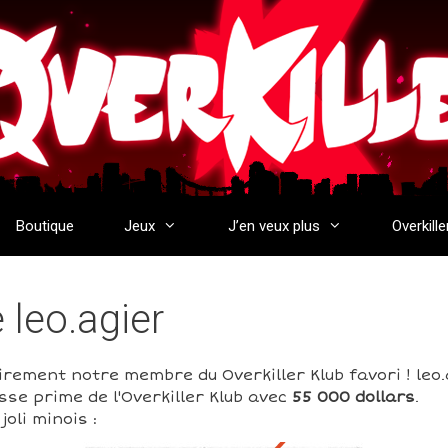
Boutique
Jeux
J’en veux plus
Overkille
e leo.agier
airement notre membre du Overkiller Klub favori ! leo.
sse prime de l'Overkiller Klub avec
55 000 dollars
.
oli minois :