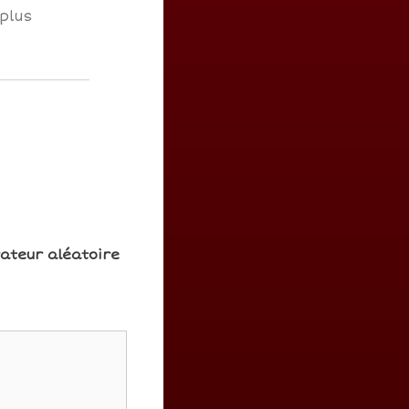
plus
rateur aléatoire