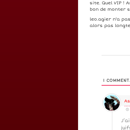
site. Quel VIP !
bon de monter 
leo.agier n'a pas
alors pas longte
1
COMMENT
As
J’a
jui