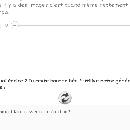
s il y a des images c’est quand même nettement 
mpa.
0
uoi écrire ? Tu reste bouche bée ? Utilise notre géné
 :