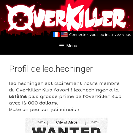
Aller
Aller
au
au
contenu
contenu
Connectez-vous
ou
inscrivez-vous
Menu
Profil de leo.hechinger
leo.hechinger est clairement notre membre
du Overkiller Klub favori ! leo.hechinger a la
651ème
plus grosse prime de l'Overkiller Klub
avec
16 000 dollars
.
Mate un peu son joli minois :
16 000
16 000