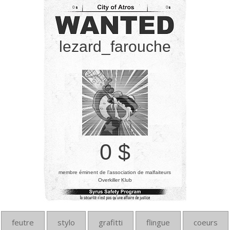
0
0
lezard_farouche
0 $
membre éminent de l’association de malfaiteurs
Overkiller Klub
feutre
stylo
grafitti
flingue
coeurs