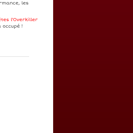
ormance, les
tes l'Overkiller
s occupé !