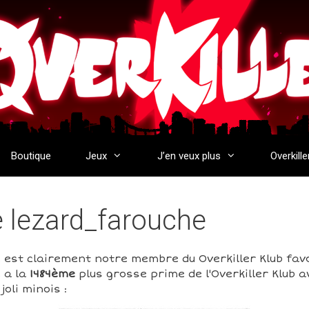
Boutique
Jeux
J’en veux plus
Overkille
de lezard_farouche
est clairement notre membre du Overkiller Klub favo
 a la
1484ème
plus grosse prime de l'Overkiller Klub 
oli minois :