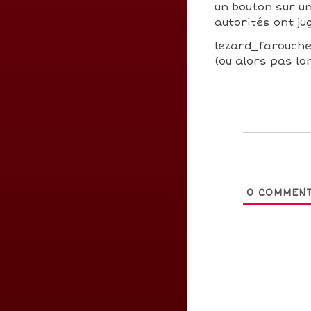
un bouton sur un
autorités ont j
lezard_farouche 
(ou alors pas lo
0
COMMENT