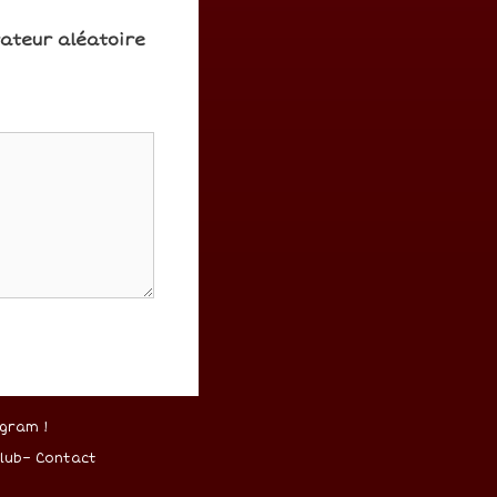
rateur aléatoire
gram !
lub
–
Contact