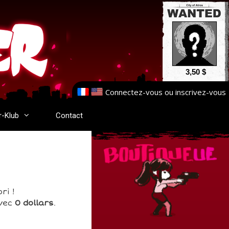
3,50 $
Connectez-vous
ou
inscrivez-vous
r-Klub
Contact
ri !
avec
0 dollars
.