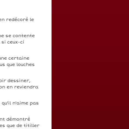
en redécoré le
he se contente
 si ceux-ci
une certaine
us que louches
oir dessiner,
 on en reviendra
 qu'il n'aime pas
ent démontré
s que de titiller