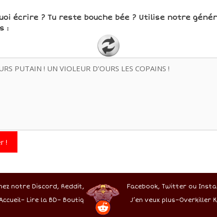
uoi écrire ? Tu reste bouche bée ? Utilise notre géné
 :
r !
nez notre Discord,
Reddit,
Facebook,
Twitter
ou Insta
Accueil
–
Lire la BD
–
Boutique
J’en veux plus
–
Overkiller K