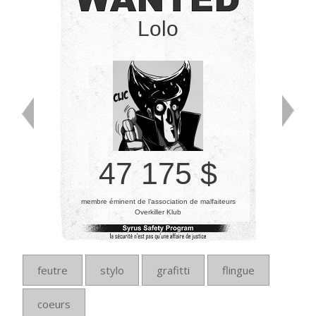
Lolo
47 175 $
membre éminent de l’association de malfaiteurs
Overkiller Klub
feutre
stylo
grafitti
flingue
coeurs