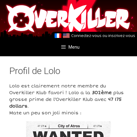
Aller
Aller
au
au
contenu
contenu
Connectez-vous
ou
inscrivez-vous
Menu
Profil de Lolo
Lolo est clairement notre membre du
Overkiller Klub favori ! Lolo a la
302ème
plus
grosse prime de l'Overkiller Klub avec
47 175
dollars
.
Mate un peu son joli minois :
47 175
47 175