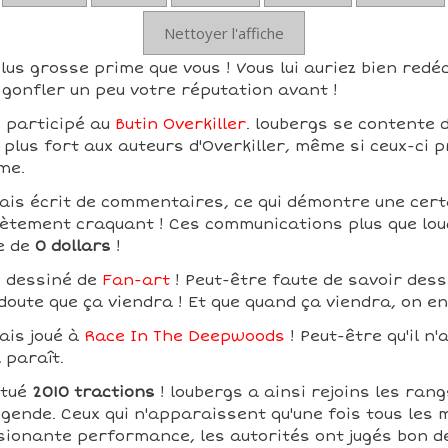
Nettoyer l'affiche
lus grosse prime que vous ! Vous lui auriez bien redéc
gonfler un peu votre réputation avant !
s participé au
Butin Overkiller
. loubergs se contente d
 plus fort aux auteurs d'Overkiller, même si ceux-ci p
me.
ais écrit de commentaires, ce qui démontre une certai
lètement craquant ! Ces communications plus que lou
e de
0 dollars
!
s dessiné de
Fan-art
! Peut-être faute de savoir dessi
 doute que ça viendra ! Et que quand ça viendra, on e
ais joué à
Race In The Deepwoods
! Peut-être qu'il n'
l paraît.
ctué
2010 tractions
! loubergs a ainsi rejoins les ran
légende. Ceux qui n'apparaissent qu'une fois tous les m
sionante performance, les autorités ont jugés bon 