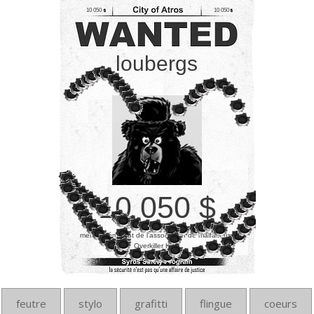
10 050
10 050
loubergs
10 050 $
membre éminent de l’association de malfaiteurs
Overkiller Klub
feutre
stylo
grafitti
flingue
coeurs