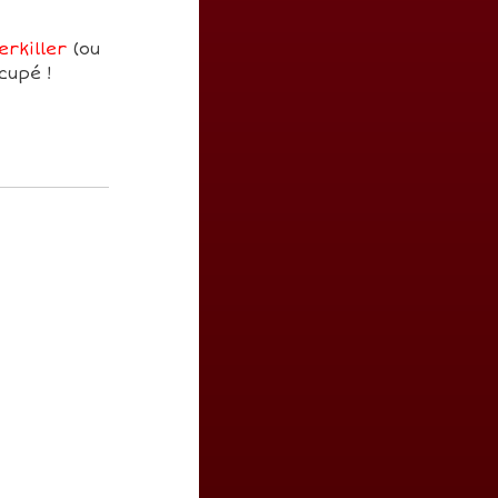
erkiller
(ou
cupé !