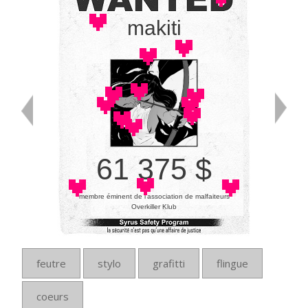
makiti
61 375 $
membre éminent de l’association de malfaiteurs
Overkiller Klub
feutre
stylo
grafitti
flingue
coeurs