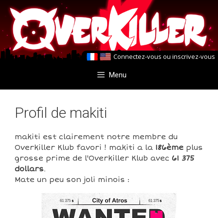
Aller
Aller
au
au
contenu
contenu
Connectez-vous
ou
inscrivez-vous
Menu
Profil de makiti
makiti est clairement notre membre du
Overkiller Klub favori ! makiti a la
186ème
plus
grosse prime de l'Overkiller Klub avec
61 375
dollars
.
Mate un peu son joli minois :
61 375
61 375