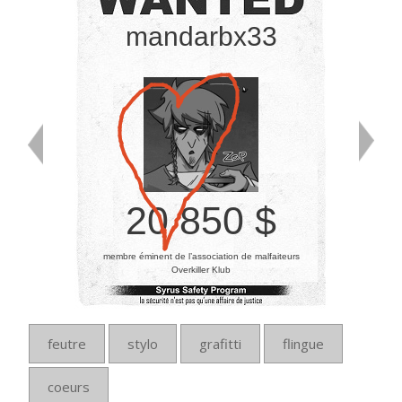
mandarbx33
20 850 $
membre éminent de l’association de malfaiteurs
Overkiller Klub
feutre
stylo
grafitti
flingue
coeurs