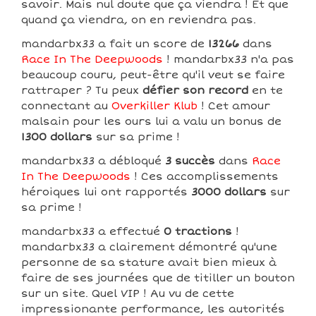
savoir. Mais nul doute que ça viendra ! Et que
quand ça viendra, on en reviendra pas.
mandarbx33 a fait un score de
13266
dans
Race In The Deepwoods
! mandarbx33 n'a pas
beaucoup couru, peut-être qu'il veut se faire
rattraper ? Tu peux
défier son record
en te
connectant au
Overkiller Klub
! Cet amour
malsain pour les ours lui a valu un bonus de
1300 dollars
sur sa prime !
mandarbx33 a débloqué
3 succès
dans
Race
In The Deepwoods
! Ces accomplissements
héroiques lui ont rapportés
3000 dollars
sur
sa prime !
mandarbx33 a effectué
0 tractions
!
mandarbx33 a clairement démontré qu'une
personne de sa stature avait bien mieux à
faire de ses journées que de titiller un bouton
sur un site. Quel VIP ! Au vu de cette
impressionante performance, les autorités