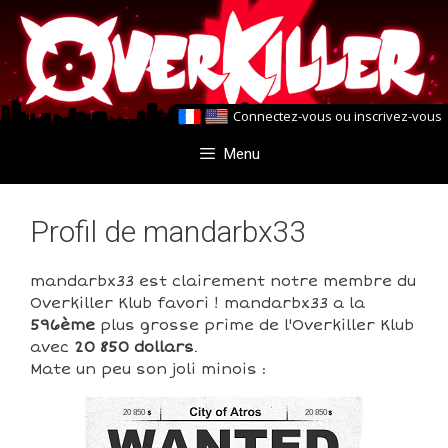
Aller
Aller
au
au
contenu
contenu
Connectez-vous
ou
inscrivez-vous
Menu
Profil de mandarbx33
mandarbx33 est clairement notre membre du
Overkiller Klub favori ! mandarbx33 a la
596ème
plus grosse prime de l'Overkiller Klub
avec
20 850 dollars
.
Mate un peu son joli minois :
20 850
20 850