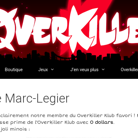
Boutique
Jeux
J’en veux plus
Overkille
e Marc-Legier
clairement notre membre du Overkiller Klub favori ! 
sse prime de l'Overkiller Klub avec
0 dollars
.
oli minois :