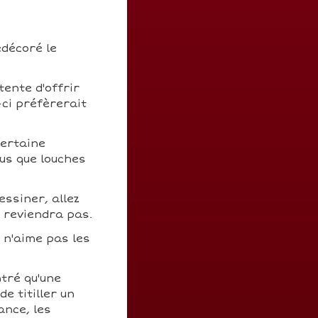
edécoré le
tente d'offrir
-ci préfèrerait
certaine
us que louches
essiner, allez
n reviendra pas.
l n'aime pas les
tré qu'une
e titiller un
ance, les