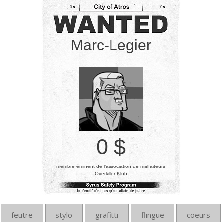
0
0
Marc-Legier
0 $
membre éminent de l’association de malfaiteurs
Overkiller Klub
feutre
stylo
grafitti
flingue
coeurs