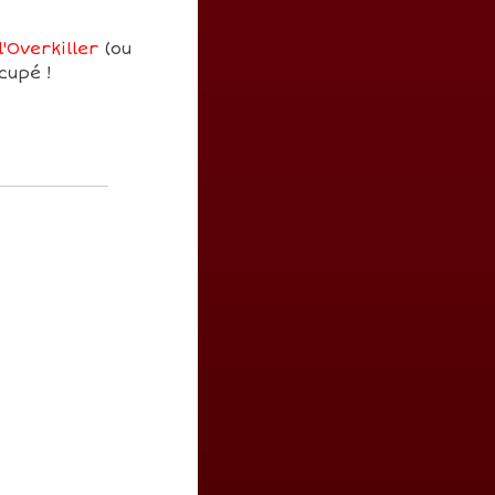
'Overkiller
(ou
cupé !