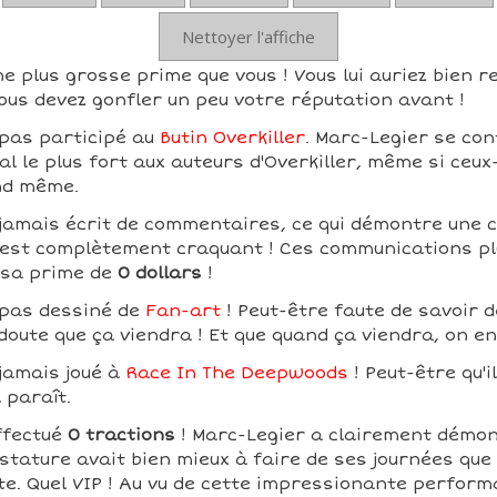
Nettoyer l'affiche
e plus grosse prime que vous ! Vous lui auriez bien r
ous devez gonfler un peu votre réputation avant !
 pas participé au
Butin Overkiller
. Marc-Legier se con
l le plus fort aux auteurs d'Overkiller, même si ceux
nd même.
 jamais écrit de commentaires, ce qui démontre une 
ui est complètement craquant ! Ces communications pl
 sa prime de
0 dollars
!
 pas dessiné de
Fan-art
! Peut-être faute de savoir d
 doute que ça viendra ! Et que quand ça viendra, on e
jamais joué à
Race In The Deepwoods
! Peut-être qu'i
l paraît.
ffectué
0 tractions
! Marc-Legier a clairement démon
tature avait bien mieux à faire de ses journées que d
te. Quel VIP ! Au vu de cette impressionante perform