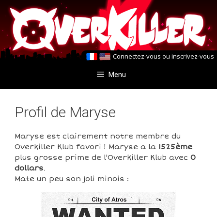
Aller
Aller
au
au
contenu
contenu
Connectez-vous
ou
inscrivez-vous
Menu
Profil de Maryse
Maryse est clairement notre membre du
Overkiller Klub favori ! Maryse a la
1525ème
plus grosse prime de l'Overkiller Klub avec
0
dollars
.
Mate un peu son joli minois :
0
0