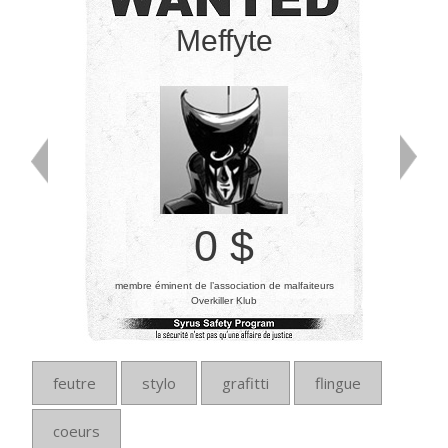
Meffyte
0 $
membre éminent de l’association de malfaiteurs
Overkiller Klub
feutre
stylo
grafitti
flingue
coeurs