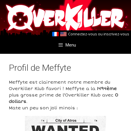
Aller
Aller
au
au
contenu
contenu
Connectez-vous
ou
inscrivez-vous
Menu
Profil de Meffyte
Meffyte est clairement notre membre du
Overkiller Klub favori ! Meffyte a la
1494ème
plus grosse prime de l'Overkiller Klub avec
0
dollars
.
Mate un peu son joli minois :
0
0