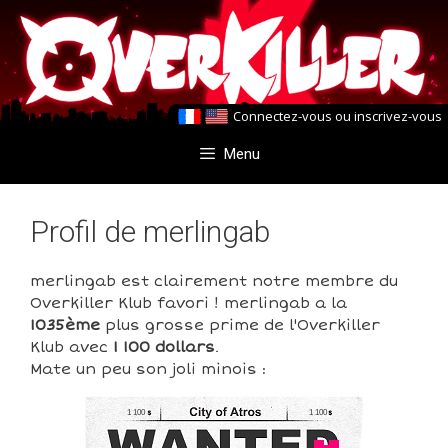
Aller
Aller
au
au
contenu
contenu
Connectez-vous
ou
inscrivez-vous
Menu
Profil de merlingab
merlingab est clairement notre membre du
Overkiller Klub favori ! merlingab a la
1035ème
plus grosse prime de l'Overkiller
Klub avec
1 100 dollars
.
Mate un peu son joli minois :
1 100
1 100