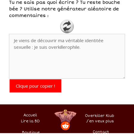
Tu ne sais pas quoi écrire ? Tu reste bouche
bée ? Utilise notre générateur aléatoire de
commentaires :
Clique pour copier !
Accueil
Overkiller Klub
Lire la BD
.
–
–
J’en veux plus
–
–
Contact
Boutique