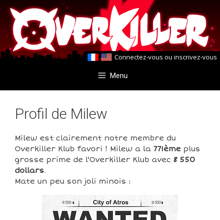
Aller
Aller
au
au
contenu
contenu
Connectez-vous
ou
inscrivez-vous
Menu
Profil de Milew
Milew est clairement notre membre du
Overkiller Klub favori ! Milew a la
771ème
plus
grosse prime de l'Overkiller Klub avec
8 550
dollars
.
Mate un peu son joli minois :
8 550
8 550