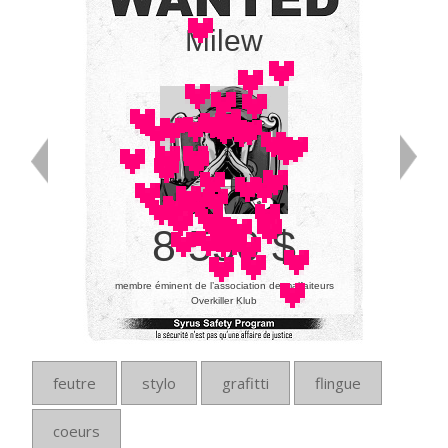
Milew
8 550 $
membre éminent de l’association de malfaiteurs
Overkiller Klub
feutre
stylo
grafitti
flingue
coeurs