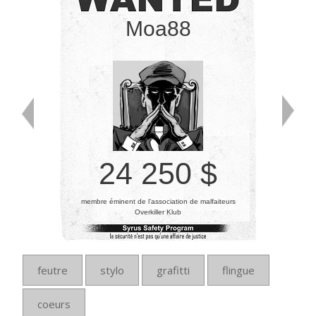
Moa88
24 250 $
membre éminent de l’association de malfaiteurs
Overkiller Klub
feutre
stylo
grafitti
flingue
coeurs