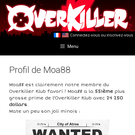
Aller
Aller
au
au
contenu
contenu
Connectez-vous
ou
inscrivez-vous
Menu
Profil de Moa88
Moa88 est clairement notre membre du
Overkiller Klub favori ! Moa88 a la
551ème
plus
grosse prime de l'Overkiller Klub avec
24 250
dollars
.
Mate un peu son joli minois :
24 250
24 250