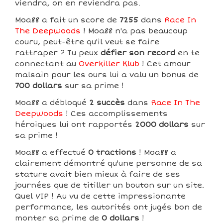
viendra, on en reviendra pas.
Moa88 a fait un score de
7255
dans
Race In
The Deepwoods
! Moa88 n'a pas beaucoup
couru, peut-être qu'il veut se faire
rattraper ? Tu peux
défier son record
en te
connectant au
Overkiller Klub
! Cet amour
malsain pour les ours lui a valu un bonus de
700 dollars
sur sa prime !
Moa88 a débloqué
2 succès
dans
Race In The
Deepwoods
! Ces accomplissements
héroiques lui ont rapportés
2000 dollars
sur
sa prime !
Moa88 a effectué
0 tractions
! Moa88 a
clairement démontré qu'une personne de sa
stature avait bien mieux à faire de ses
journées que de titiller un bouton sur un site.
Quel VIP ! Au vu de cette impressionante
performance, les autorités ont jugés bon de
monter sa prime de
0 dollars
!