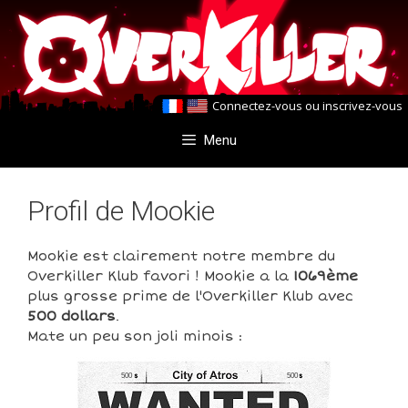
Aller
Aller
au
au
contenu
contenu
Connectez-vous
ou
inscrivez-vous
Menu
Profil de Mookie
Mookie est clairement notre membre du
Overkiller Klub favori ! Mookie a la
1069ème
plus grosse prime de l'Overkiller Klub avec
500 dollars
.
Mate un peu son joli minois :
500
500