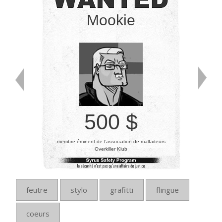
Mookie
500 $
membre éminent de l’association de malfaiteurs
Overkiller Klub
feutre
stylo
grafitti
flingue
coeurs