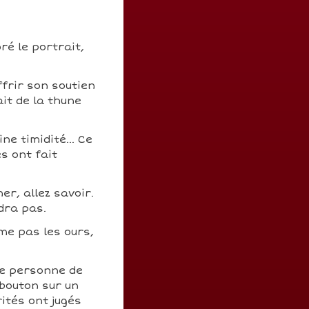
ré le portrait,
ffrir son soutien
ait de la thune
e timidité... Ce
s ont fait
er, allez savoir.
dra pas.
ime pas les ours,
ne personne de
 bouton sur un
ités ont jugés