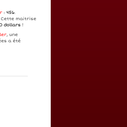
r
:
456
.
 Cette maitrise
0 dollars
!
ler
, une
ées a été