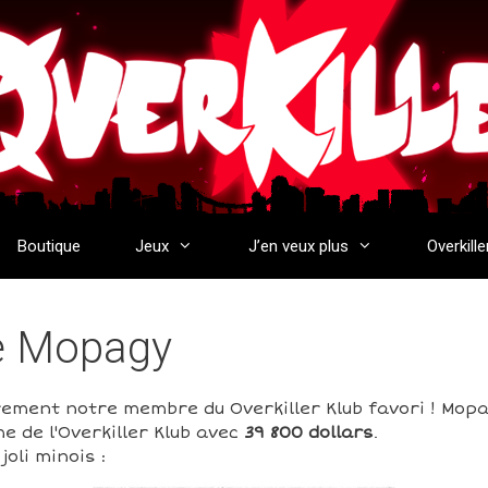
Boutique
Jeux
J’en veux plus
Overkille
de Mopagy
rement notre membre du Overkiller Klub favori ! Mop
e de l'Overkiller Klub avec
39 800 dollars
.
oli minois :