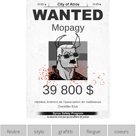
39 800
39 800
Mopagy
39 800 $
membre éminent de l’association de malfaiteurs
Overkiller Klub
feutre
stylo
grafitti
flingue
coeurs