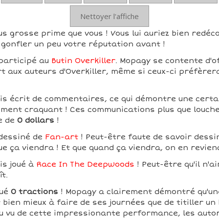
Nettoyer l'affiche
s grosse prime que vous ! Vous lui auriez bien redéco
gonfler un peu votre réputation avant !
participé au
Butin Overkiller
. Mopagy se contente d'o
rt aux auteurs d'Overkiller, même si ceux-ci préfèrer
s écrit de commentaires, ce qui démontre une certain
ement craquant ! Ces communications plus que louche
e de
0 dollars
!
dessiné de
Fan-art
! Peut-être faute de savoir dessin
ue ça viendra ! Et que quand ça viendra, on en revien
is joué à
Race In The Deepwoods
! Peut-être qu'il n'a
ît.
tué
0 tractions
! Mopagy a clairement démontré qu'u
 bien mieux à faire de ses journées que de titiller un
 Au vu de cette impressionante performance, les autor