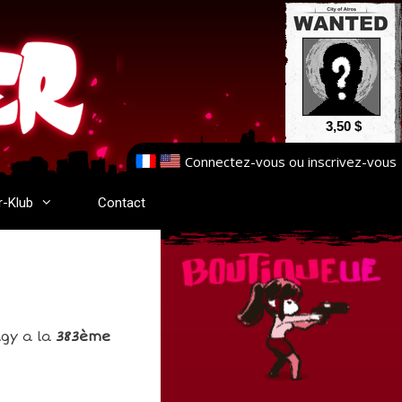
3,50 $
Connectez-vous
ou
inscrivez-vous
r-Klub
Contact
agy a la
383ème