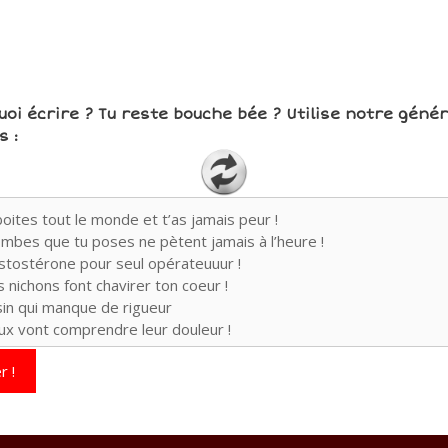
uoi écrire ? Tu reste bouche bée ? Utilise notre géné
 :
r !