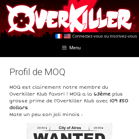
Aller
Aller
au
au
contenu
contenu
Connectez-vous
ou
inscrivez-vous
Menu
Profil de MOQ
MOQ est clairement notre membre du
Overkiller Klub favori ! MOQ a la
63ème
plus
grosse prime de l'Overkiller Klub avec
109 850
dollars
.
Mate un peu son joli minois :
109 850
109 850