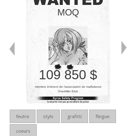
MOQ
109 850 $
membre éminent de l’association de malfaiteurs
Overkiller Klub
feutre
stylo
grafitti
flingue
coeurs