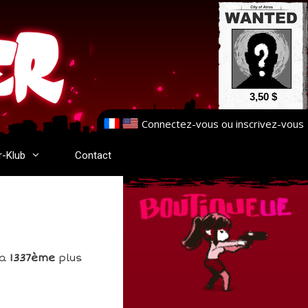
3,50 $
Connectez-vous
ou
inscrivez-vous
r-Klub
Contact
la
1337ème
plus