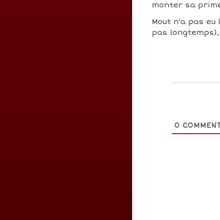
monter sa prim
Mout n'a pas eu l
pas longtemps), 
0
COMMENT