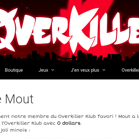
Boutique
Jeux
J’en veux plus
Overkille
de Mout
ent notre membre du Overkiller Klub favori ! Mout a 
l'Overkiller Klub avec
0 dollars
.
oli minois :