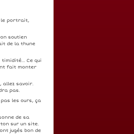
le portrait,
son soutien
ait de la thune
imidité... Ce qui
nt fait monter
 allez savoir.
dra pas.
 pas les ours, ça
sonne de sa
ton sur un site.
ont jugés bon de