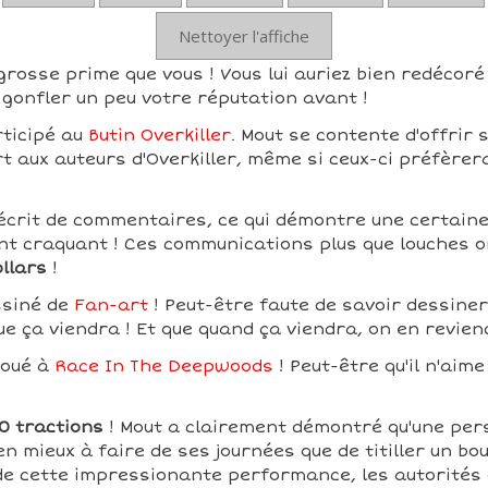
Nettoyer l'affiche
grosse prime que vous ! Vous lui auriez bien redécoré 
gonfler un peu votre réputation avant !
rticipé au
Butin Overkiller
. Mout se contente d'offrir 
rt aux auteurs d'Overkiller, même si ceux-ci préfèrer
écrit de commentaires, ce qui démontre une certaine t
t craquant ! Ces communications plus que louches o
ollars
!
ssiné de
Fan-art
! Peut-être faute de savoir dessiner,
ue ça viendra ! Et que quand ça viendra, on en revien
joué à
Race In The Deepwoods
! Peut-être qu'il n'aime
0 tractions
! Mout a clairement démontré qu'une per
en mieux à faire de ses journées que de titiller un bou
 de cette impressionante performance, les autorités 