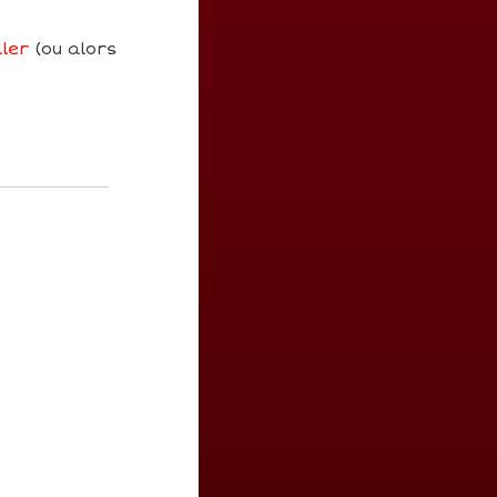
ller
(ou alors