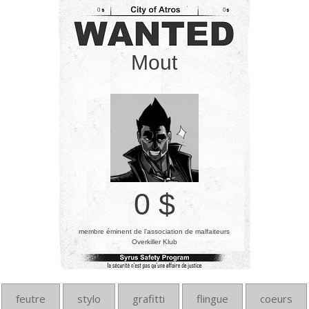
0
0
Mout
0 $
membre éminent de l’association de malfaiteurs
Overkiller Klub
feutre
stylo
grafitti
flingue
coeurs