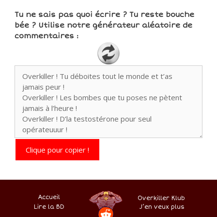
Tu ne sais pas quoi écrire ? Tu reste bouche
bée ? Utilise notre générateur aléatoire de
commentaires :
Clique pour copier !
Accueil
Overkiller Klub
Lire la BD
.
–
–
J’en veux plus
–
–