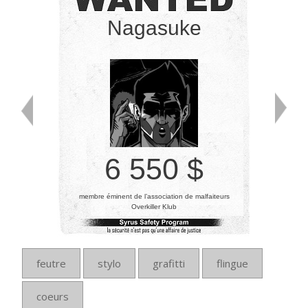
Nagasuke
6 550 $
membre éminent de l’association de malfaiteurs
Overkiller Klub
feutre
stylo
grafitti
flingue
coeurs