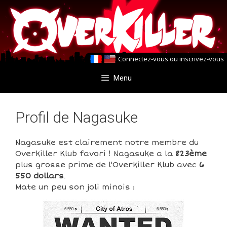
Aller
Aller
au
au
contenu
contenu
Connectez-vous
ou
inscrivez-vous
Menu
Profil de Nagasuke
Nagasuke est clairement notre membre du
Overkiller Klub favori ! Nagasuke a la
823ème
plus grosse prime de l'Overkiller Klub avec
6
550 dollars
.
Mate un peu son joli minois :
6 550
6 550