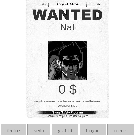
0
0
Nat
0 $
membre éminent de l’association de malfaiteurs
Overkiller Klub
feutre
stylo
grafitti
flingue
coeurs