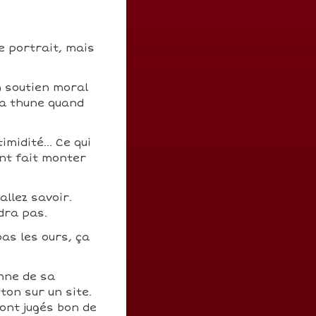
e portrait, mais
n soutien moral
 la thune quand
midité... Ce qui
nt fait monter
allez savoir.
dra pas.
pas les ours, ça
nne de sa
ton sur un site.
ont jugés bon de