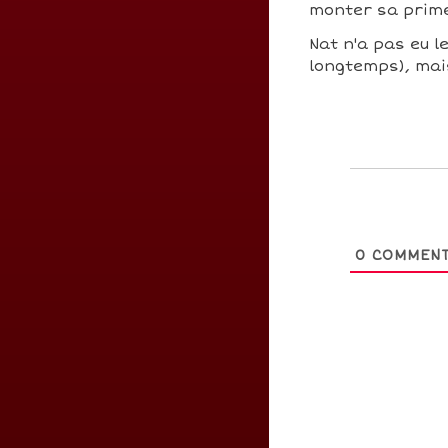
monter sa prim
Nat n'a pas eu le
longtemps), mais
0
COMMENT