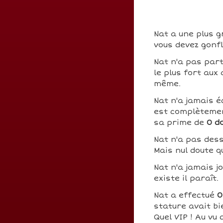
Nat a une plus g
vous devez gonfl
Nat n'a pas par
le plus fort aux
même.
Nat n'a jamais é
est complètemen
sa prime de
0 d
Nat n'a pas des
Mais nul doute q
Nat n'a jamais j
existe il paraît.
Nat a effectué
0
stature avait bi
Quel VIP ! Au vu