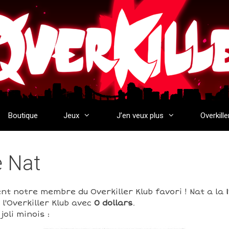
Boutique
Jeux
J’en veux plus
Overkille
e Nat
nt notre membre du Overkiller Klub favori ! Nat a la
l'Overkiller Klub avec
0 dollars
.
oli minois :