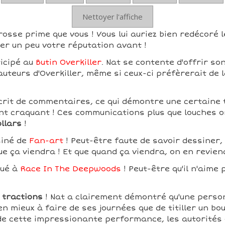
Nettoyer l'affiche
rosse prime que vous ! Vous lui auriez bien redécoré l
er un peu votre réputation avant !
ticipé au
Butin Overkiller
. Nat se contente d'offrir so
 auteurs d'Overkiller, même si ceux-ci préfèrerait de
crit de commentaires, ce qui démontre une certaine ti
t craquant ! Ces communications plus que louches o
ollars
!
siné de
Fan-art
! Peut-être faute de savoir dessiner, 
ue ça viendra ! Et que quand ça viendra, on en revien
oué à
Race In The Deepwoods
! Peut-être qu'il n'aime 
 tractions
! Nat a clairement démontré qu'une perso
en mieux à faire de ses journées que de titiller un bou
 de cette impressionante performance, les autorités 