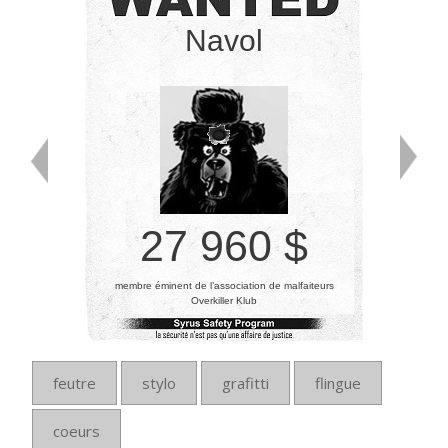
Navol
27 960 $
membre éminent de l’association de malfaiteurs
Overkiller Klub
feutre
stylo
grafitti
flingue
coeurs