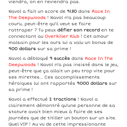
viendra, on en reviendra pas.
Navol a fait un score de
9130
dans
Race In
The Deepwoods
! Navol n'a pas beaucoup
couru, peut-être qu'il veut se faire
rattraper ? Tu peux
défier son record
en te
connectant au
Overkiller Klub
! Cet amour
malsain pour les ours lui a valu un bonus de
900 dollars
sur sa prime !
Navol a débloqué
9 succès
dans
Race In The
Deepwoods
! Navol n'a pas insisté dans le jeu,
peut-être que ça allait un peu trop vite pour
ses mirettes... Ces accomplissements
héroiques lui ont rapportés
9000 dollars
sur
sa prime !
Navol a effectué
2 tractions
! Navol a
clairement démontré qu'une personne de sa
stature avait bien mieux à faire de ses
journées que de titiller un bouton sur un site.
Quel VIP ! Au vu de cette impressionante