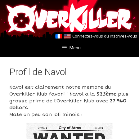
Aller
Aller
au
au
contenu
contenu
Connectez-vous
ou
inscrivez-vous
Menu
Profil de Navol
Navol est clairement notre membre du
Overkiller Klub favori ! Navol a la
523ème
plus
grosse prime de l'Overkiller Klub avec
27 960
dollars
.
Mate un peu son joli minois :
27 960
27 960