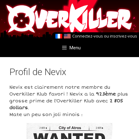
Aller
Aller
au
au
contenu
contenu
Connectez-vous
ou
inscrivez-vous
Menu
Profil de Nevix
Nevix est clairement notre membre du
Overkiller Klub favori ! Nevix a la
923ème
plus
grosse prime de l'Overkiller Klub avec
2 805
dollars
.
Mate un peu son joli minois :
2 805
2 805