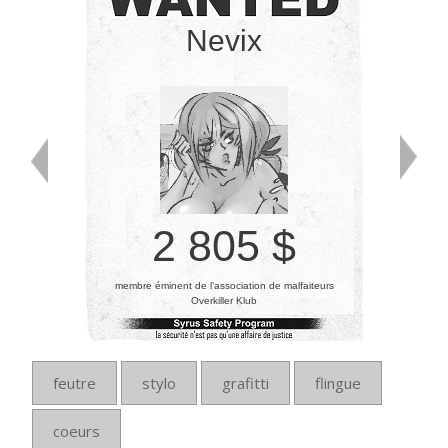
Nevix
2 805 $
membre éminent de l’association de malfaiteurs
Overkiller Klub
feutre
stylo
grafitti
flingue
coeurs