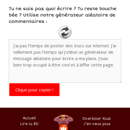
Tu ne sais pas quoi écrire ? Tu reste bouche
bée ? Utilise notre générateur aléatoire de
commentaires :
Clique pour copier !
Accueil
Overkiller Klub
Lire la BD
.
–
–
J’en veux plus
–
–