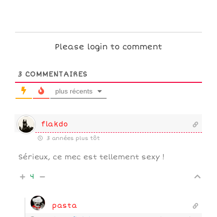
Please login to comment
3
COMMENTAIRES
plus récents
flakdo
3 années plus tôt
Sérieux, ce mec est tellement sexy !
4
pasta