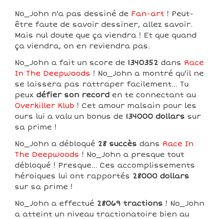
No_John n'a pas dessiné de
Fan-art
! Peut-
être faute de savoir dessiner, allez savoir.
Mais nul doute que ça viendra ! Et que quand
ça viendra, on en reviendra pas.
No_John a fait un score de
1340352
dans
Race
In The Deepwoods
! No_John a montré qu'il ne
se laissera pas rattraper facilement... Tu
peux
défier son record
en te connectant au
Overkiller Klub
! Cet amour malsain pour les
ours lui a valu un bonus de
134000 dollars
sur
sa prime !
No_John a débloqué
28 succès
dans
Race In
The Deepwoods
! No_John a presque tout
débloqué ! Presque... Ces accomplissements
héroiques lui ont rapportés
28000 dollars
sur sa prime !
No_John a effectué
28069 tractions
! No_John
a atteint un niveau tractionatoire bien au