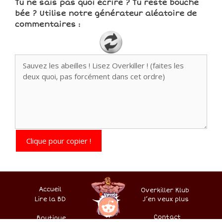
Tu ne sais pas quoi écrire ? Tu reste bouche
bée ? Utilise notre générateur aléatoire de
commentaires :
Clique pour copier !
Accueil
Overkiller Klub
Lire la BD
.
–
–
J’en veux plus
–
–
Contact
Boutique