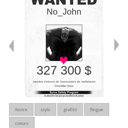
No_John
327 300 $
membre éminent de l’association de malfaiteurs
Overkiller Klub
feutre
stylo
grafitti
flingue
coeurs