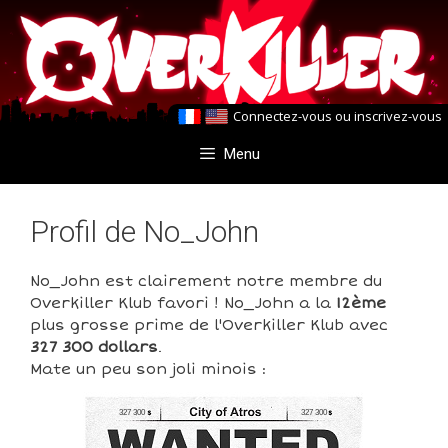
Aller
Aller
au
au
contenu
contenu
Connectez-vous
ou
inscrivez-vous
Menu
Profil de No_John
No_John est clairement notre membre du
Overkiller Klub favori ! No_John a la
12ème
plus grosse prime de l'Overkiller Klub avec
327 300 dollars
.
Mate un peu son joli minois :
327 300
327 300