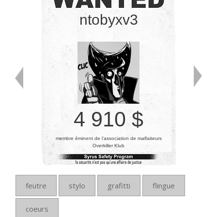
ntobyxv3
4 910 $
membre éminent de l’association de malfaiteurs
Overkiller Klub
feutre
stylo
grafitti
flingue
coeurs