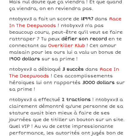
Mais nul doute que ça viendra ! Et que quand
ça viendra, on en reviendra pas.
ntobyxv3 a fait un score de
18997
dans
Race
In The Deepwoods
! ntobyxv3 n'a pas
beaucoup couru, peut-être qu'il veut se faire
rattraper ? Tu peux
défier son record
en te
connectant au
Overkiller Klub
! Cet amour
malsain pour les ours lui a valu un bonus de
1900 dollars
sur sa prime !
ntobyxv3 a débloqué
3 succès
dans
Race In
The Deepwoods
! Ces accomplissements
héroiques lui ont rapportés
3000 dollars
sur
sa prime !
ntobyxv3 a effectué
2 tractions
! ntobyxv3 a
clairement démontré qu'une personne de sa
stature avait bien mieux à faire de ses
journées que de titiller un bouton sur un site.
Quel VIP ! Au vu de cette impressionante
performance, les autorités ont jugés bon de