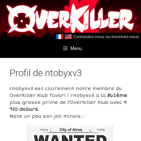
Aller
Aller
au
au
contenu
contenu
Connectez-vous
ou
inscrivez-vous
Menu
Profil de ntobyxv3
ntobyxv3 est clairement notre membre du
Overkiller Klub favori ! ntobyxv3 a la
862ème
plus grosse prime de l'Overkiller Klub avec
4
910 dollars
.
Mate un peu son joli minois :
4 910
4 910