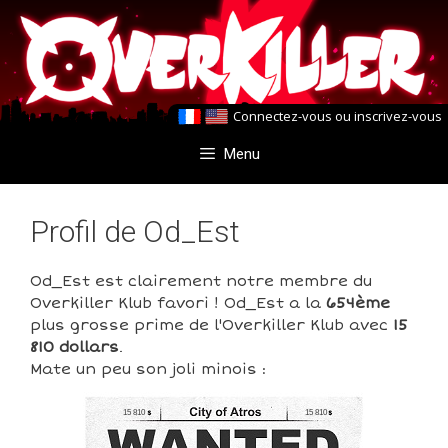
Aller
Aller
au
au
contenu
contenu
Connectez-vous
ou
inscrivez-vous
Menu
Profil de Od_Est
Od_Est est clairement notre membre du
Overkiller Klub favori ! Od_Est a la
654ème
plus grosse prime de l'Overkiller Klub avec
15
810 dollars
.
Mate un peu son joli minois :
15 810
15 810