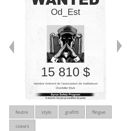
Od_Est
15 810 $
membre éminent de l’association de malfaiteurs
Overkiller Klub
feutre
stylo
grafitti
flingue
coeurs