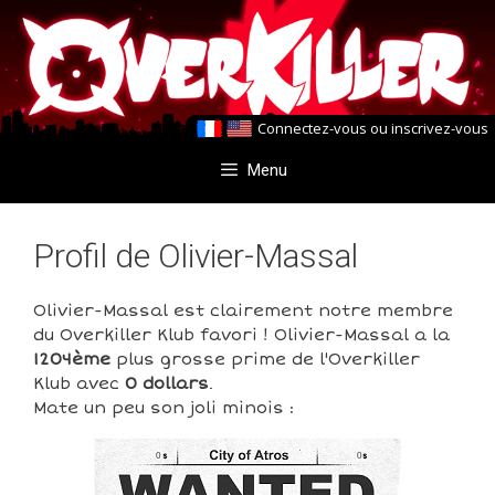
Aller
Aller
au
au
contenu
contenu
Connectez-vous
ou
inscrivez-vous
Menu
Profil de Olivier-Massal
Olivier-Massal est clairement notre membre
du Overkiller Klub favori ! Olivier-Massal a la
1204ème
plus grosse prime de l'Overkiller
Klub avec
0 dollars
.
Mate un peu son joli minois :
0
0