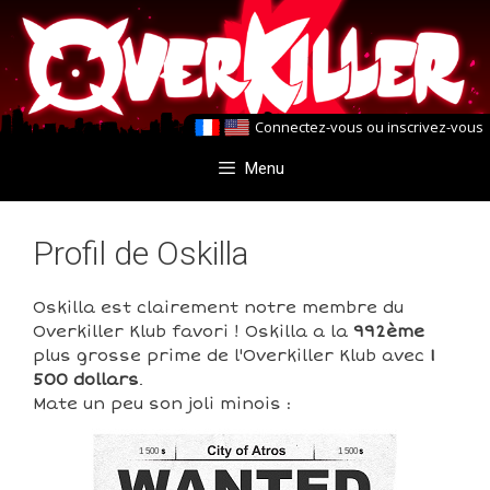
Aller
Aller
au
au
contenu
contenu
Connectez-vous
ou
inscrivez-vous
Menu
Profil de Oskilla
Oskilla est clairement notre membre du
Overkiller Klub favori ! Oskilla a la
992ème
plus grosse prime de l'Overkiller Klub avec
1
500 dollars
.
Mate un peu son joli minois :
1 500
1 500