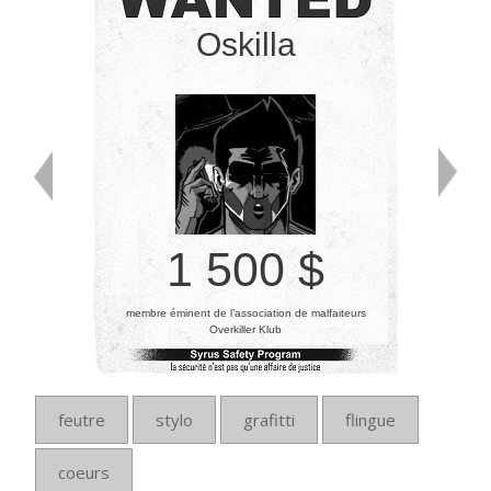
Oskilla
1 500 $
membre éminent de l’association de malfaiteurs
Overkiller Klub
feutre
stylo
grafitti
flingue
coeurs