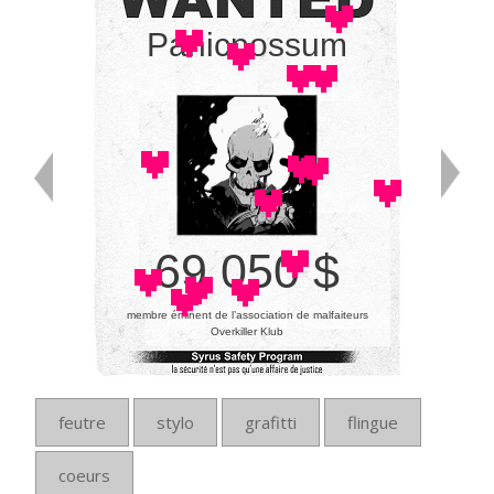
Panicpossum
69 050 $
membre éminent de l’association de malfaiteurs
Overkiller Klub
feutre
stylo
grafitti
flingue
coeurs