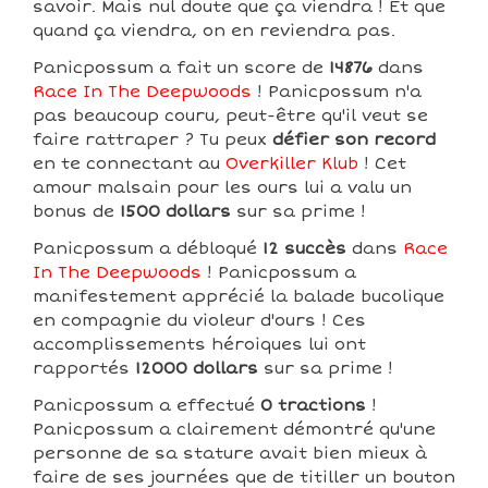
savoir. Mais nul doute que ça viendra ! Et que
quand ça viendra, on en reviendra pas.
Panicpossum a fait un score de
14876
dans
Race In The Deepwoods
! Panicpossum n'a
pas beaucoup couru, peut-être qu'il veut se
faire rattraper ? Tu peux
défier son record
en te connectant au
Overkiller Klub
! Cet
amour malsain pour les ours lui a valu un
bonus de
1500 dollars
sur sa prime !
Panicpossum a débloqué
12 succès
dans
Race
In The Deepwoods
! Panicpossum a
manifestement apprécié la balade bucolique
en compagnie du violeur d'ours ! Ces
accomplissements héroiques lui ont
rapportés
12000 dollars
sur sa prime !
Panicpossum a effectué
0 tractions
!
Panicpossum a clairement démontré qu'une
personne de sa stature avait bien mieux à
faire de ses journées que de titiller un bouton