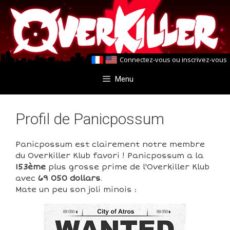
Aller
Aller
au
au
contenu
contenu
Connectez-vous
ou
inscrivez-vous
Menu
Profil de Panicpossum
Panicpossum est clairement notre membre
du Overkiller Klub favori ! Panicpossum a la
153ème
plus grosse prime de l'Overkiller Klub
avec
69 050 dollars
.
Mate un peu son joli minois :
69 050
69 050