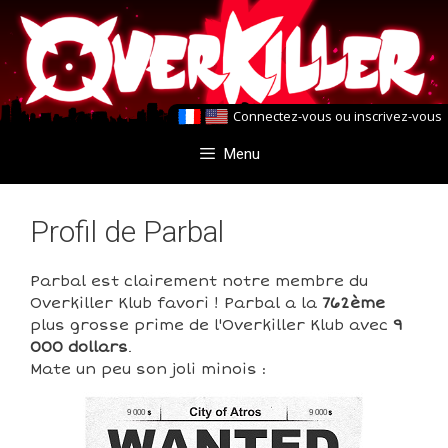
Aller
Aller
au
au
contenu
contenu
Connectez-vous
ou
inscrivez-vous
Menu
Profil de Parbal
Parbal est clairement notre membre du
Overkiller Klub favori ! Parbal a la
762ème
plus grosse prime de l'Overkiller Klub avec
9
000 dollars
.
Mate un peu son joli minois :
9 000
9 000