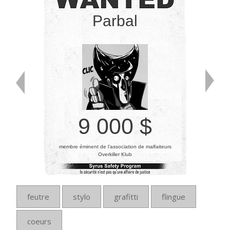
Parbal
9 000 $
membre éminent de l’association de malfaiteurs
Overkiller Klub
feutre
stylo
grafitti
flingue
coeurs