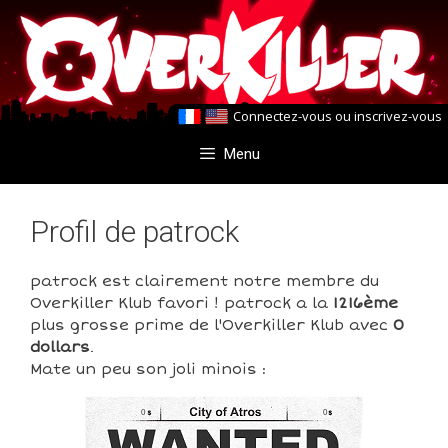
Aller
Aller
au
au
contenu
contenu
Connectez-vous
ou
inscrivez-vous
Menu
Profil de patrock
patrock est clairement notre membre du
Overkiller Klub favori ! patrock a la
1216ème
plus grosse prime de l'Overkiller Klub avec
0
dollars
.
Mate un peu son joli minois :
0
0