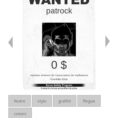
patrock
0 $
membre éminent de l’association de malfaiteurs
Overkiller Klub
feutre
stylo
grafitti
flingue
coeurs