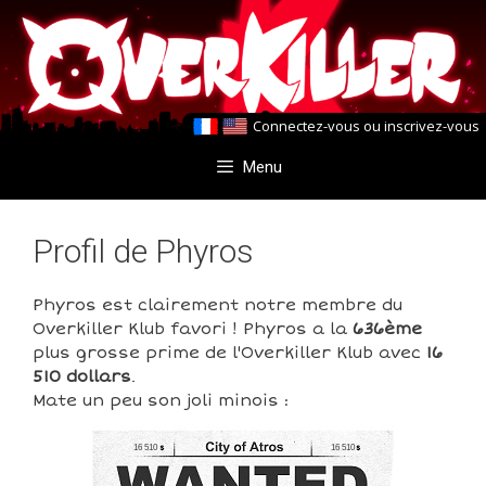
Aller
Aller
au
au
contenu
contenu
Connectez-vous
ou
inscrivez-vous
Menu
Profil de Phyros
Phyros est clairement notre membre du
Overkiller Klub favori ! Phyros a la
636ème
plus grosse prime de l'Overkiller Klub avec
16
510 dollars
.
Mate un peu son joli minois :
16 510
16 510