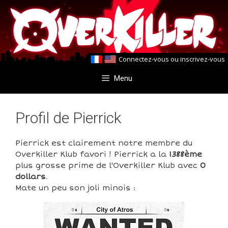
Aller
Aller
au
au
contenu
contenu
Connectez-vous
ou
inscrivez-vous
Menu
Profil de Pierrick
Pierrick est clairement notre membre du
Overkiller Klub favori ! Pierrick a la
1388ème
plus grosse prime de l'Overkiller Klub avec
0
dollars
.
Mate un peu son joli minois :
0
0