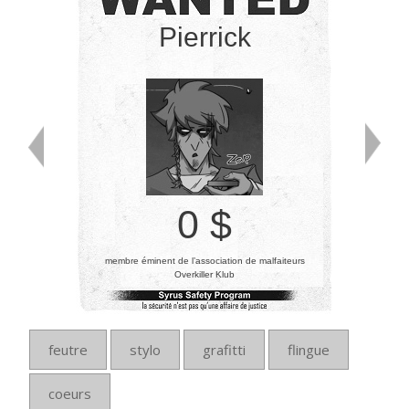
Pierrick
0 $
membre éminent de l’association de malfaiteurs
Overkiller Klub
feutre
stylo
grafitti
flingue
coeurs