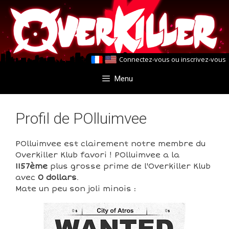
Aller
Aller
au
au
contenu
contenu
Connectez-vous
ou
inscrivez-vous
Menu
Profil de POlluimvee
POlluimvee est clairement notre membre du
Overkiller Klub favori ! POlluimvee a la
1157ème
plus grosse prime de l'Overkiller Klub
avec
0 dollars
.
Mate un peu son joli minois :
0
0