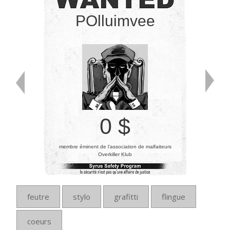
POlluimvee
0 $
membre éminent de l’association de malfaiteurs
Overkiller Klub
feutre
stylo
grafitti
flingue
coeurs