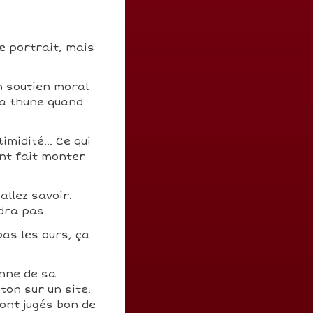
le portrait, mais
n soutien moral
 la thune quand
midité... Ce qui
nt fait monter
allez savoir.
dra pas.
pas les ours, ça
nne de sa
ton sur un site.
ont jugés bon de