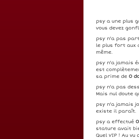
psy a une plus g
vous devez gonfl
psy n'a pas par
le plus fort aux
même.
psy n'a jamais é
est complètemen
sa prime de
0 d
psy n'a pas des
Mais nul doute q
psy n'a jamais j
existe il paraît.
psy a effectué
0
stature avait bi
Quel VIP ! Au vu