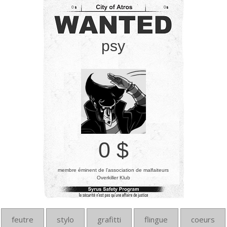
0
0
psy
0 $
membre éminent de l’association de malfaiteurs
Overkiller Klub
feutre
stylo
grafitti
flingue
coeurs