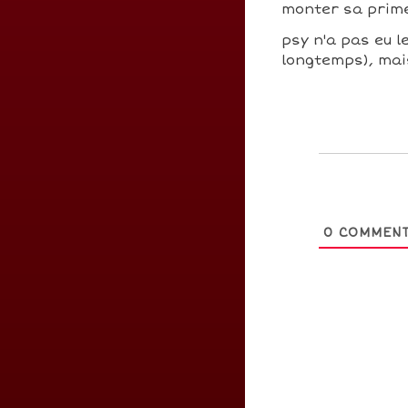
monter sa prim
psy n'a pas eu le
longtemps), mais
0
COMMENT