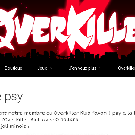
Boutique
Jeux
J’en veux plus
Overkille
e psy
nt notre membre du Overkiller Klub favori ! psy a la
l'Overkiller Klub avec
0 dollars
.
oli minois :