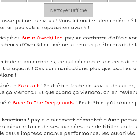
Nettoyer l'affiche
rosse prime que vous ! Vous lui auriez bien redécoré 
er un peu votre réputation avant !
ticipé au
Butin Overkiller
. psy se contente d'offrir so
 auteurs d'Overkiller, même si ceux-ci préfèrerait de
crit de commentaires, ce qui démontre une certaine ti
t craquant ! Ces communications plus que louches o
ollars
!
siné de
Fan-art
! Peut-être faute de savoir dessiner, 
ue ça viendra ! Et que quand ça viendra, on en revien
oué à
Race In The Deepwoods
! Peut-être qu'il n'aime 
 tractions
! psy a clairement démontré qu'une perso
en mieux à faire de ses journées que de titiller un bou
 de cette impressionante performance, les autorités 