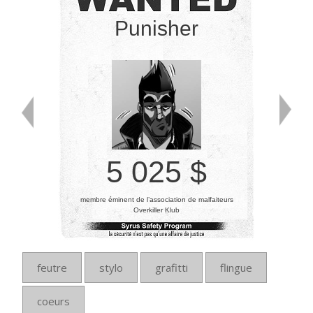
Punisher
5 025 $
membre éminent de l’association de malfaiteurs
Overkiller Klub
feutre
stylo
grafitti
flingue
coeurs