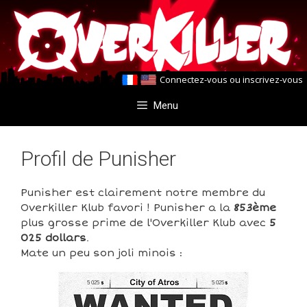
Aller
Aller
au
au
contenu
contenu
Connectez-vous
ou
inscrivez-vous
Menu
Profil de Punisher
Punisher est clairement notre membre du
Overkiller Klub favori ! Punisher a la
853ème
plus grosse prime de l'Overkiller Klub avec
5
025 dollars
.
Mate un peu son joli minois :
5 025
5 025