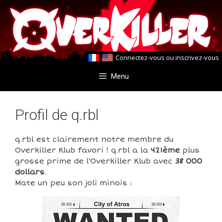
Aller
Aller
au
au
contenu
contenu
Connectez-vous
ou
inscrivez-vous
Menu
Profil de q.rbl
q.rbl est clairement notre membre du
Overkiller Klub favori ! q.rbl a la
421ème
plus
grosse prime de l'Overkiller Klub avec
38 000
dollars
.
Mate un peu son joli minois :
38 000
38 000