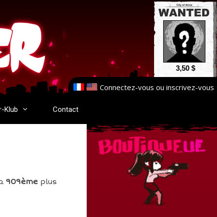
3,50 $
Connectez-vous
ou
inscrivez-vous
r-Klub
Contact
la
909ème
plus