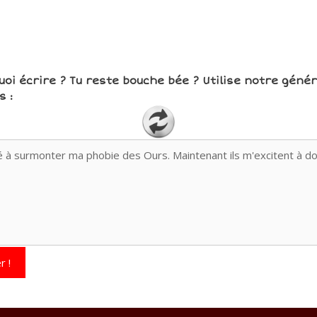
uoi écrire ? Tu reste bouche bée ? Utilise notre géné
 :
r !