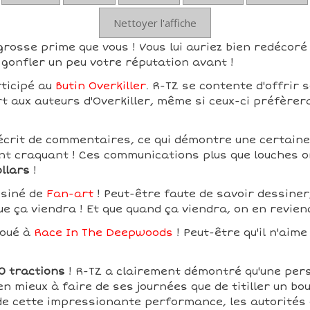
Nettoyer l'affiche
grosse prime que vous ! Vous lui auriez bien redécoré 
gonfler un peu votre réputation avant !
rticipé au
Butin Overkiller
. R-TZ se contente d'offrir 
rt aux auteurs d'Overkiller, même si ceux-ci préfèrer
écrit de commentaires, ce qui démontre une certaine t
t craquant ! Ces communications plus que louches o
ollars
!
ssiné de
Fan-art
! Peut-être faute de savoir dessiner,
ue ça viendra ! Et que quand ça viendra, on en revien
joué à
Race In The Deepwoods
! Peut-être qu'il n'aime
0 tractions
! R-TZ a clairement démontré qu'une per
en mieux à faire de ses journées que de titiller un bou
 de cette impressionante performance, les autorités 