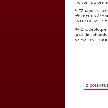
monter sa prim
R-TZ a eu un sc
n'est qu'un écha
l'assassinat a f
R-TZ a débloqué
grande collecti
prime, soit
2000
0
COMMENT