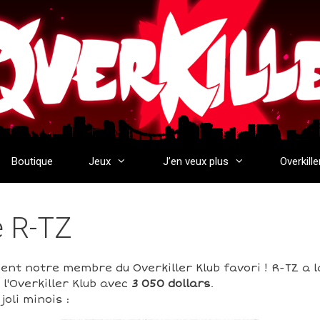
Boutique
Jeux
J’en veux plus
Overkille
e R-TZ
ent notre membre du Overkiller Klub favori ! R-TZ a 
l'Overkiller Klub avec
3 050 dollars
.
oli minois :