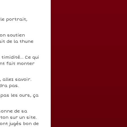
le portrait,
son soutien
ait de la thune
imidité... Ce qui
nt fait monter
 allez savoir.
dra pas.
 pas les ours, ça
sonne de sa
ton sur un site.
ont jugés bon de