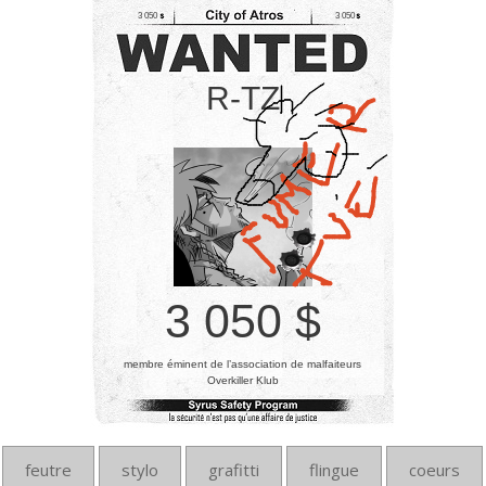
3 050
3 050
R-TZ
3 050 $
membre éminent de l’association de malfaiteurs
Overkiller Klub
feutre
stylo
grafitti
flingue
coeurs