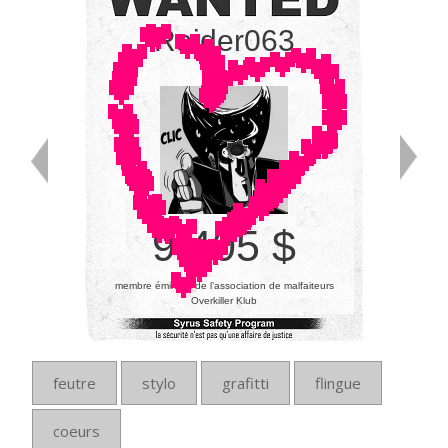
Raider063
9 405 $
membre éminent de l’association de malfaiteurs
Overkiller Klub
feutre
stylo
grafitti
flingue
coeurs