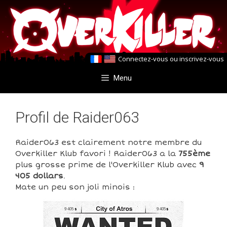
Aller
Aller
au
au
contenu
contenu
Connectez-vous
ou
inscrivez-vous
Menu
Profil de Raider063
Raider063 est clairement notre membre du
Overkiller Klub favori ! Raider063 a la
755ème
plus grosse prime de l'Overkiller Klub avec
9
405 dollars
.
Mate un peu son joli minois :
9 405
9 405