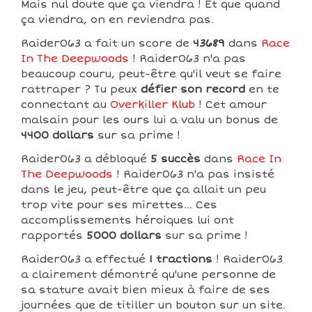
Mais nul doute que ça viendra ! Et que quand
ça viendra, on en reviendra pas.
Raider063 a fait un score de
43689
dans
Race
In The Deepwoods
! Raider063 n'a pas
beaucoup couru, peut-être qu'il veut se faire
rattraper ? Tu peux
défier son record
en te
connectant au
Overkiller Klub
! Cet amour
malsain pour les ours lui a valu un bonus de
4400 dollars
sur sa prime !
Raider063 a débloqué
5 succès
dans
Race In
The Deepwoods
! Raider063 n'a pas insisté
dans le jeu, peut-être que ça allait un peu
trop vite pour ses mirettes... Ces
accomplissements héroiques lui ont
rapportés
5000 dollars
sur sa prime !
Raider063 a effectué
1 tractions
! Raider063
a clairement démontré qu'une personne de
sa stature avait bien mieux à faire de ses
journées que de titiller un bouton sur un site.