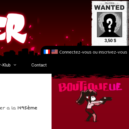
3,50 $
Connectez-vous
ou
inscrivez-vous
r-Klub
Contact
er a la
1495ème