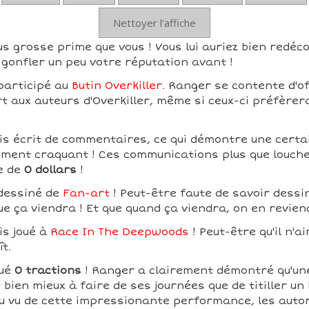
Nettoyer l'affiche
s grosse prime que vous ! Vous lui auriez bien redéco
gonfler un peu votre réputation avant !
participé au
Butin Overkiller
. Ranger se contente d'of
rt aux auteurs d'Overkiller, même si ceux-ci préfèrer
s écrit de commentaires, ce qui démontre une certain
ement craquant ! Ces communications plus que louche
e de
0 dollars
!
dessiné de
Fan-art
! Peut-être faute de savoir dessin
ue ça viendra ! Et que quand ça viendra, on en revien
is joué à
Race In The Deepwoods
! Peut-être qu'il n'a
ît.
tué
0 tractions
! Ranger a clairement démontré qu'un
 bien mieux à faire de ses journées que de titiller un
 Au vu de cette impressionante performance, les autor