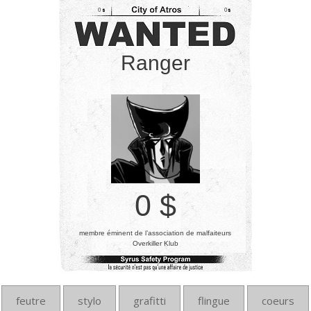
0
0
Ranger
0 $
membre éminent de l’association de malfaiteurs
Overkiller Klub
feutre
stylo
grafitti
flingue
coeurs