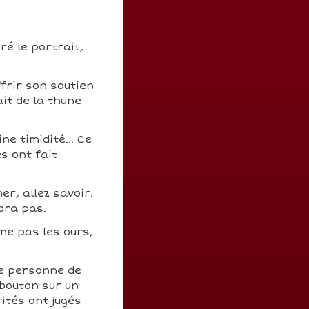
ré le portrait,
frir son soutien
ait de la thune
e timidité... Ce
s ont fait
er, allez savoir.
dra pas.
ime pas les ours,
e personne de
 bouton sur un
ités ont jugés