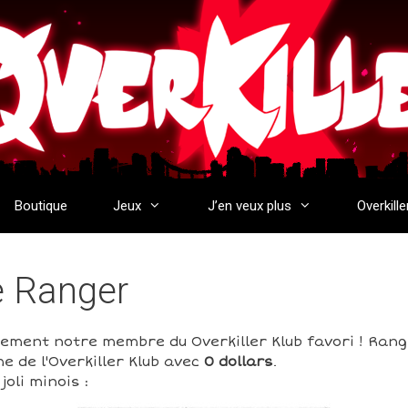
Boutique
Jeux
J’en veux plus
Overkille
de Ranger
rement notre membre du Overkiller Klub favori ! Rang
e de l'Overkiller Klub avec
0 dollars
.
oli minois :