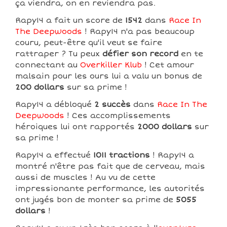
ça viendra, on en reviendra pas.
Rapy14 a fait un score de
1542
dans
Race In
The Deepwoods
! Rapy14 n'a pas beaucoup
couru, peut-être qu'il veut se faire
rattraper ? Tu peux
défier son record
en te
connectant au
Overkiller Klub
! Cet amour
malsain pour les ours lui a valu un bonus de
200 dollars
sur sa prime !
Rapy14 a débloqué
2 succès
dans
Race In The
Deepwoods
! Ces accomplissements
héroiques lui ont rapportés
2000 dollars
sur
sa prime !
Rapy14 a effectué
1011 tractions
! Rapy14 a
montré n'être pas fait que de cerveau, mais
aussi de muscles ! Au vu de cette
impressionante performance, les autorités
ont jugés bon de monter sa prime de
5055
dollars
!