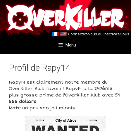
Aller
Aller
au
au
contenu
contenu
Connectez-vous
ou
inscrivez-vous
Menu
Profil de Rapy14
Rapy14 est clairement notre membre du
Overkiller Klub favori ! Rapy14 a la
247ème
plus grosse prime de l'Overkiller Klub avec
54
555 dollars
.
Mate un peu son joli minois :
54 555
54 555