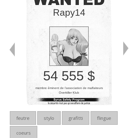
Rapy14
54 555 $
membre éminent de l’association de malfaiteurs
Overkiller Klub
feutre
stylo
grafitti
flingue
coeurs