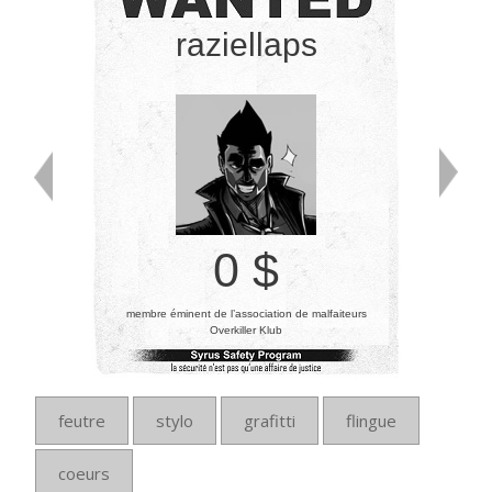
raziellaps
0 $
membre éminent de l’association de malfaiteurs
Overkiller Klub
feutre
stylo
grafitti
flingue
coeurs