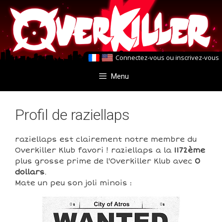
Aller
Aller
au
au
contenu
contenu
Connectez-vous
ou
inscrivez-vous
Menu
Profil de raziellaps
raziellaps est clairement notre membre du
Overkiller Klub favori ! raziellaps a la
1172ème
plus grosse prime de l'Overkiller Klub avec
0
dollars
.
Mate un peu son joli minois :
0
0